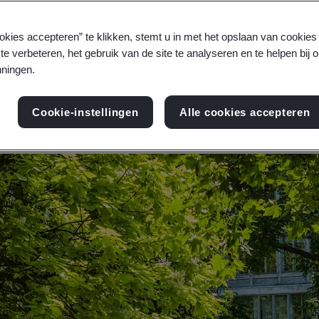
uw mensen te beschermen, kunt u hun volledige p
okies accepteren” te klikken, stemt u in met het opslaan van cookie
n wendbaarheid van de organisatie stimuleren.
te verbeteren, het gebruik van de site te analyseren en te helpen bij 
ningen.
ntdek meer over ISO 45003
Cookie-instellingen
Alle cookies accepteren