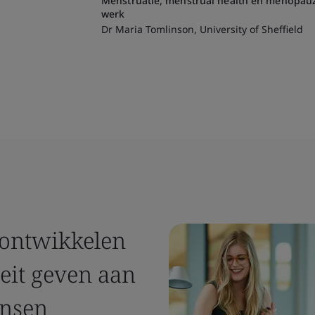
Menstruatie, menstrual health en menopau
werk
Dr Maria Tomlinson, University of Sheffield
 ontwikkelen
eit geven aan
ensen