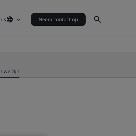
nds
Neem contact op
h welzijn