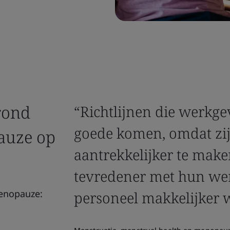
 rond
“Richtlijnen die werkg
goede komen, omdat zi
auze op
aantrekkelijker te mak
tevredener met hun wer
enopauze:
personeel makkelijker 