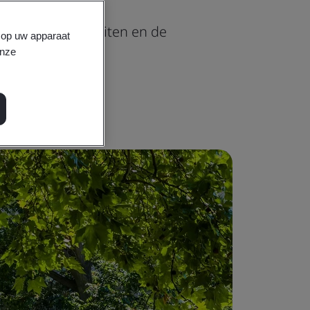
otentieel ontsluiten en de
s op uw apparaat
onze