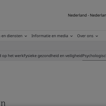
Nederland - Nederla
 en diensten
Informatie en media
Over ons
d op het werk
Fysieke gezondheid en veiligheid
Psychologisc
jn