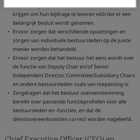
Ervoor zorgen dat alle bestuursleden de kans
krijgen om hun bijdrage te leveren vóórdat er een
belangrijk besluit wordt genomen.
Ervoor zorgen dat verschillende opvattingen en
zorgen van individuele bestuursleden op de juiste
manier worden behandeld.
Ervoor zorgen dat het bestuur het eens wordt over
de functie van Deputy Chair en/of Senior
Independent Director, Committee/Subsidiary Chairs
en andere bestuursleden zoals van toepassing is.
Zorgdragen dat het bestuur overeenstemming
bereikt over passende functieprofielen voor alle
bestuursleden en -functies, en dat de
dienstovereenkomsten correct worden nageleefd.
Chief Executive Officer (CEO) en