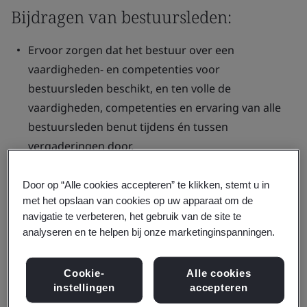
Bijdragen van bestuursleden:
Ervoor zorgen dat het bestuur over een
vaardigheden- en competenties voor
bestuursleden beschikt, en ten volle de
vaardigheden, competenties en ervaring van alle
bestuursleden benut tijdens én tussen
vergaderingen door.
Actieve betrokkenheid stimuleren van alle
bestuursleden bij alle aspecten van de
Door op “Alle cookies accepteren” te klikken, stemt u in
met het opslaan van cookies op uw apparaat om de
bestuursactiviteiten.
navigatie te verbeteren, het gebruik van de site te
Ervoor zorgen dat de juiste normen en waarden
analyseren en te helpen bij onze marketinginspanningen.
worden nageleefd in overeenstemming met de BSI-
gedragscode voor zakelijk handelen, en met ander
Cookie-
Alle cookies
beleid inzake integriteit dat door het bestuur is
instellingen
accepteren
vastgesteld.