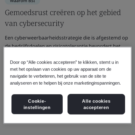
Waarom BSI
Gemoedsrust creëren op het gebied
van cybersecurity
Een cyberweerbaarheidsstrategie die is afgestemd op
de bedrijfsdoelen en risicotolerantie bevordert het
vertrouwen en stimuleert transformatie.
Door op “Alle cookies accepteren” te klikken, stemt u in
Van de ontwikkeling van internationale normen tot het
met het opslaan van cookies op uw apparaat om de
trainen van experts, wij lopen voorop op het gebied
navigatie te verbeteren, het gebruik van de site te
analyseren en te helpen bij onze marketinginspanningen.
van cybersecurity.
Cookie-
Alle cookies
Neem contact met ons op
instellingen
accepteren