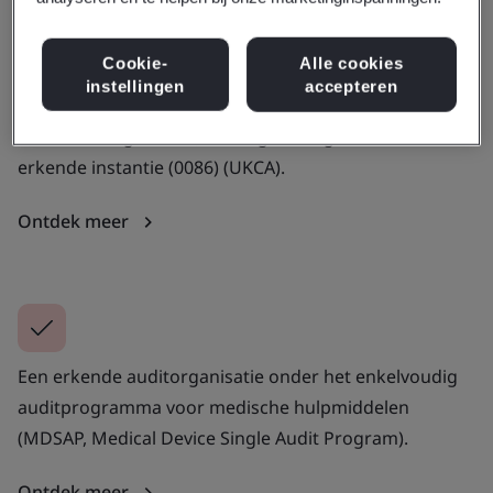
Cookie-
Alle cookies
instellingen
accepteren
Een toonaangevende, volledig bevoegde Britse
erkende instantie (0086) (UKCA).
Ontdek meer
Een erkende auditorganisatie onder het enkelvoudig
auditprogramma voor medische hulpmiddelen
(MDSAP, Medical Device Single Audit Program).
Ontdek meer