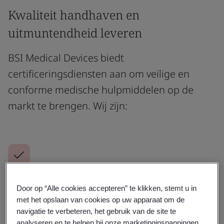
Kwaliteit handhaven en
uitmuntendheid leveren
BSI Medical Devices biedt
certificeringsdiensten aan om veilige en
conforme medische hulpmiddelen op de
markt te brengen. Wij zijn:
Een toonaangevende, volledig bevoegde aangemelde
Door op “Alle cookies accepteren” te klikken, stemt u in
instantie (2797) (full-scope Notified Body).
met het opslaan van cookies op uw apparaat om de
navigatie te verbeteren, het gebruik van de site te
Ontdek meer
analyseren en te helpen bij onze marketinginspanningen.