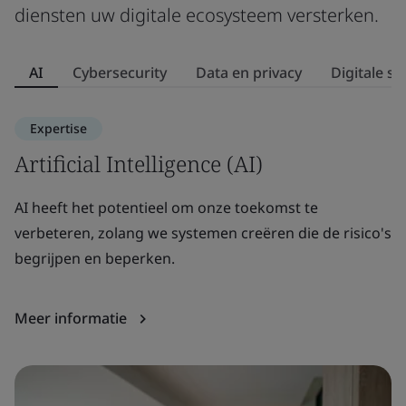
diensten uw digitale ecosysteem versterken.
AI
Cybersecurity
Data en privacy
Digitale su
Expertise
Artificial Intelligence (AI)
C
AI heeft het potentieel om onze toekomst te
Zi
verbeteren, zolang we systemen creëren die de risico's
d
begrijpen en beperken.
we
Meer informatie
M