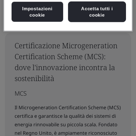
Impostazioni
Accetta tutti i
cookie
cookie
Certificazione Microgeneration
Certification Scheme (MCS):
dove l'innovazione incontra la
sostenibilità
MCS
Il Microgeneration Certification Scheme (MCS)
certifica e garantisce la qualità dei sistemi di
energia rinnovabile su piccola scala. Fondato
nel Regno Unito, è ampiamente riconosciuto