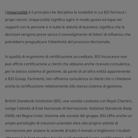
L’
imparzialità
è il principio che disciplina la modalità in cui BSI fornisce i
propri servizi. Imparzialità significa agire in modo giusto ed equo nei
rapporti con le persone e in tutte le attività di business; significa che le
decisioni vengono prese senza il coinvolgimento di fattori di influenza che
potrebbero pregiudicare l'obiettività del processo decisionale.
In qualità di organismo di certificazione accreditato, BSI Assurance non
può offrire certificazione a clienti che abbiano anche ricevuto consulenza,
per lo stesso sistema di gestione, da parte di un'altra entità appartenente
a BSI Group. Parimenti, non offriamo consulenza ai clienti che ci chiedono
anche la certificazione relativamente allo stesso sistema di gestione.
British Standards Institution (BSI, una società costituita con Royal Charter),
svolge l'attività di Ente Nazionale di Normazione, National Standards Body
(NSB) nel Regno Unito. Insieme alle società del gruppo, BSI offre anche un
ampio portafoglio di soluzioni aziendali oltre alla propria attività di
normazione per aiutare le aziende di tutto il mondo a migliorare i risultati
attraverso le best practice basate sugli standard (come certificazione, self-