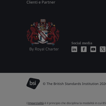
Clienti e Partner
Social media
© The British Standards Institution 202
L’
imparzialità
è il principio che disciplina la modalità in cui B