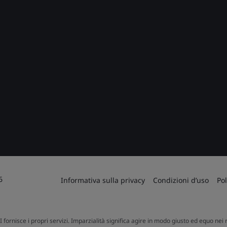
6
Informativa sulla privacy
Condizioni d’uso
Pol
SI fornisce i propri servizi. Imparzialità significa agire in modo giusto ed equo nei r