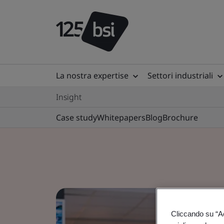
La nostra expertise
Settori industriali
Insight
Case study
Whitepapers
Blog
Brochure
Cliccando su “Acc