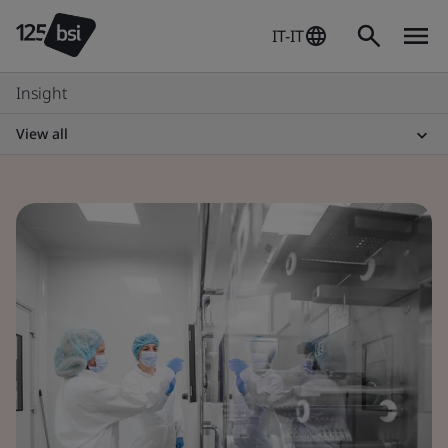
IT-IT
Insight
View all