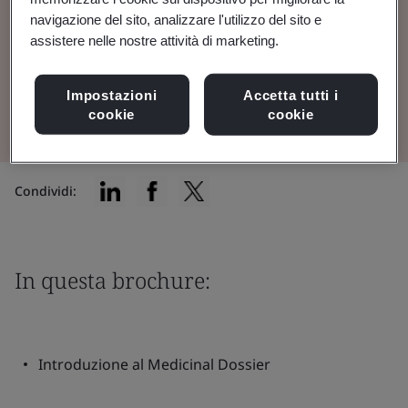
nella Norma 14 del Regolamento UE
navigazione del sito, analizzare l'utilizzo del sito e
2017/745 (MDR).
assistere nelle nostre attività di marketing.
Vedi la brochure
Impostazioni
Accetta tutti i
cookie
cookie
Condividi:
In questa brochure:
Introduzione al Medicinal Dossier