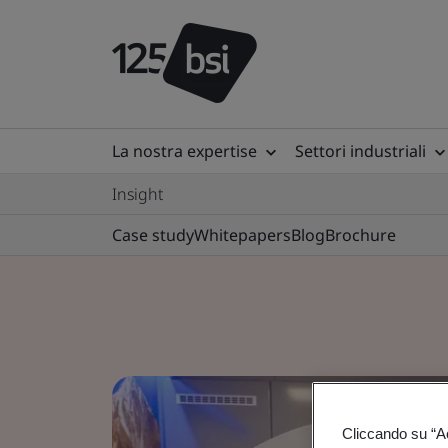
La nostra expertise
Settori industriali
Insight
Case study
Whitepapers
Blog
Brochure
Cliccando su “Acc