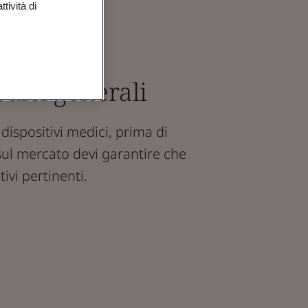
tività di
edici generali
dispositivi medici, prima di
ul mercato devi garantire che
tivi pertinenti.