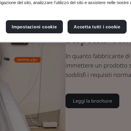
gazione del sito, analizzare l'utilizzo del sito e assistere nelle nostre at
Brochure
Dispositivi medici
Impostazioni cookie
Accetta tutti i cookie
Dispositivi m
In quanto fabbricante di 
immettere un prodotto s
soddisfi i requisiti norma
Leggi la brochure