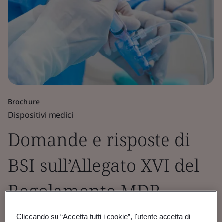
Brochure
Dispositivi medici
Domande e risposte di
BSI sull’Allegato XVI del
Regolamento MDR
Cliccando su “Accetta tutti i cookie”, l'utente accetta di
Domande e risposte per i prodotti senza