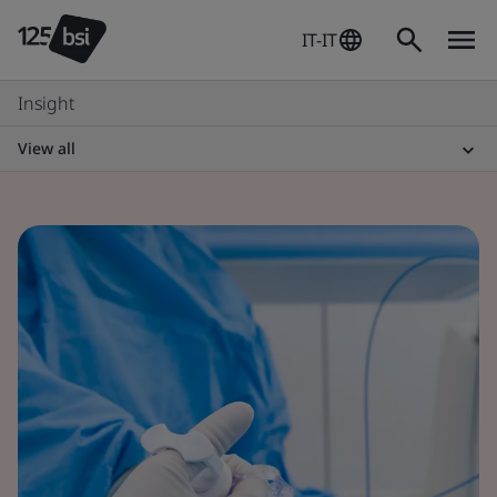
IT-IT
Insight
View all