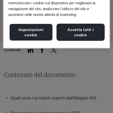
memorizzare i cookie sul dispositivo per migliorare la
destinazione d’uso medica.
navigazione del sito, analizzare l'utilizzo del sito e
assistere nelle nostre attività di marketing.
Vedi e scarica il documento
Impostazioni
Accetta tutti i
cookie
cookie
Condividi:
Contenuto del documento:
Quali sono i prodotti coperti dall’Allegato XVI.