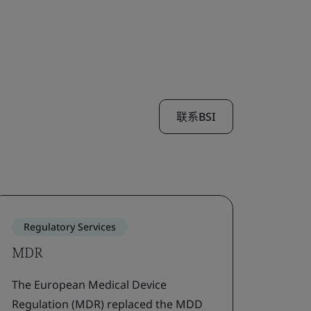
联系BSI
Regulatory Services
Res
MDR
Lead
The European Medical Device
Medic
Regulation (MDR) replaced the MDD
lead t