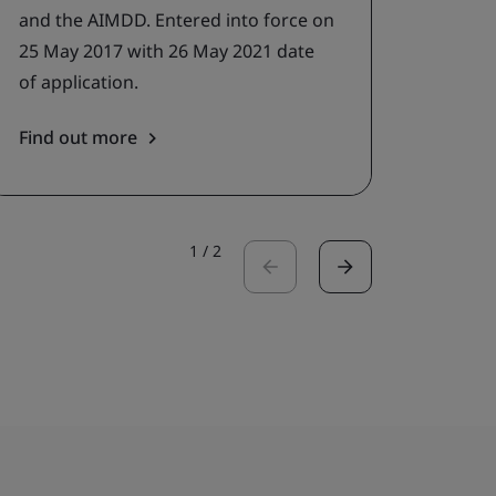
and the AIMDD. Entered into force on
confo
25 May 2017 with 26 May 2021 date
of application.
Find out more
Read 
1
/
2