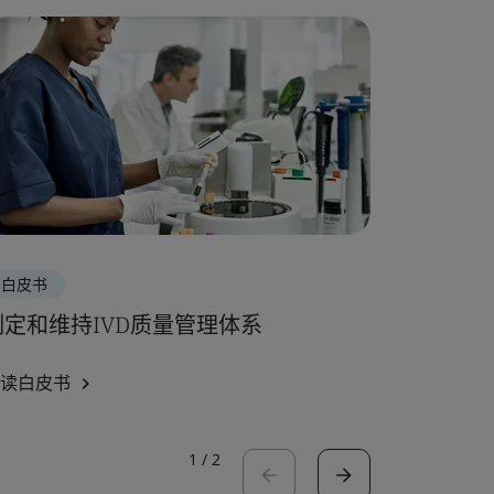
白皮书
宣传册
制定和维持IVD质量管理体系
针对无菌
读白皮书
阅读宣传册
1
/
2