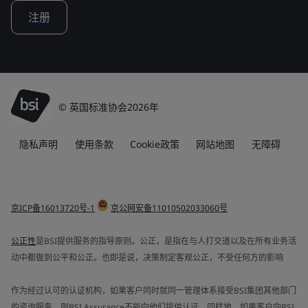
注册
© 英国标准协会2026年
隐私声明
使用条款
Cookie政策
网站地图
无障碍
京ICP备16013720号-1
京公网安备11010502033060号
公正性
是BSI提供服务的指导原则。公正，是指在与人打交道以及在所有业务活
动中都做到公平和公正。也即是说，决策制定客观公正，不受任何方的影响
作为经过认可的认证机构，如果客户同时就同一管理体系接受BSI集团其他部门
的咨询服务，则BSI Assurance不能向他们提供认证。同样地，如果客户向BSI