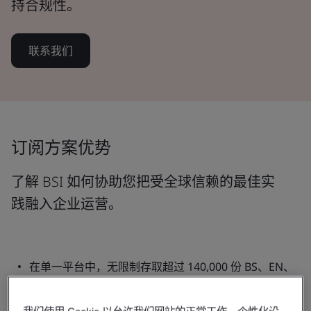
持合规性。
联系我们
订阅方案优势
了解 BSI 如何协助您把受全球信赖的最佳实
践融入企业运营。
在单一平台中，无限制存取超过 140,000 份 BS、EN、
ISO、IEC、ASTM、ASME、API、SAE、AAMI、PAS、
Eurocode 等全球标准。