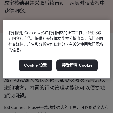
成审核结果并采取后续行动。从实时仪表板中
获得洞察。
我们使用 Cookie 以允许我们网站的正常工作、个性化设
计内容和广告、提供社交媒体功能并分析流量。我们还同
社交媒体、广告和分析合作伙伴分享有关您使用我们网站
BSI Connect Plus可以帮助您从审核和
的信息。
检查方案中获取更多益处。
Cookie 设置
接受所有 Cookie
简单的用户界面有助于高效收集和查找审核数
据，功能强大的仪表板则能够及时发现需要改
进的地方，内置的行动管理功能还可以便捷地
解决问题。
BSI Connect Plus是一款功能强大的工具，可以帮助个人和