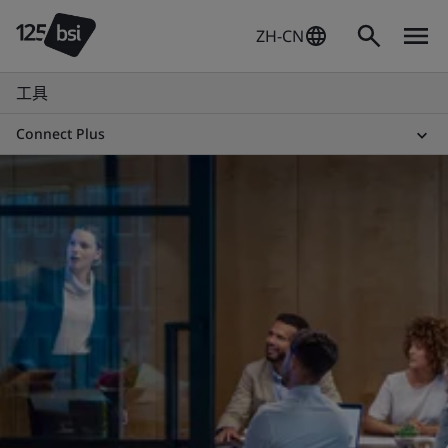
ZH-CN
工具
Connect Plus