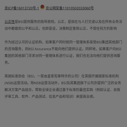
京ICP备16013720号-1
京公网安备11010502033060号
公正性
是BSI提供服务的指导原则。公正，是指在与人打交道以及在所有业务活
动中都做到公平和公正。也即是说，决策制定客观公正，不受任何方的影响
作为经过认可的认证机构，如果客户同时就同一管理体系接受BSI集团其他部门
的咨询服务，则BSI Assurance不能向他们提供认证。同样地，如果客户向BSI
集团的其他部门寻求对同一管理体系进行认证，我们也无法向他们提供咨询服
务。
英国标准协会（BSI，一家由皇家宪章特许的公司）在英国开展国家标准机构
(NSB)运营活动。除NSB运营活动外，BSI及其集团旗下公司亦提供广泛的业务
解决方案产品组合，帮助全球企业通过基于标准的最佳实践（例如认证、自我
评审工具、软件、产品测试、信息产品和培训）来提高业绩。