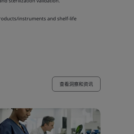
d sterilization validation.
products/instruments and shelf-life
查看洞察和资讯