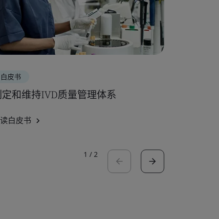
白皮书
宣传册
制定和维持IVD质量管理体系
针对无菌
读白皮书
阅读宣传册
1
/
2