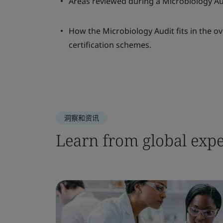
Areas reviewed during a Microbiology Au
How the Microbiology Audit fits in the ov
certification schemes.
洞察和资讯
Learn from global expe