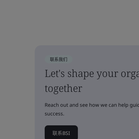
联系我们
Let's shape your orga
together
Reach out and see how we can help guid
success.
联系BSI