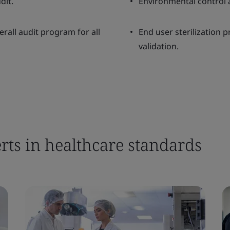
dit.
Environmental control an
erall audit program for all
End user sterilization 
validation.
rts in healthcare standards