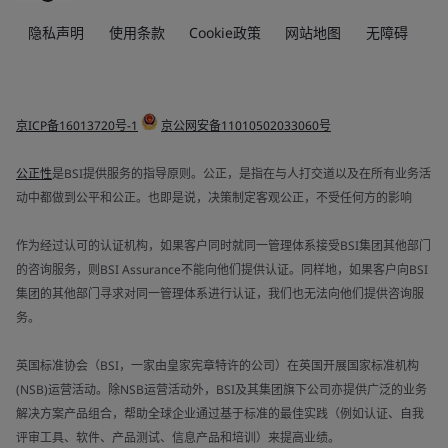
隐私声明
使用条款
Cookie政策
网站地图
无障碍
京ICP备16013720号-1
京公网安备11010502033060号
公正性
是BSI提供服务的指导原则。公正，是指在与人打交道以及在所有业务活
动中都做到公平和公正。也即是说，决策制定客观公正，不受任何方的影响
作为经过认可的认证机构，如果客户同时就同一管理体系接受BSI集团其他部门
的咨询服务，则BSI Assurance不能向他们提供认证。同样地，如果客户向BSI
集团的其他部门寻求对同一管理体系进行认证，我们也无法向他们提供咨询服
务。
英国标准协会（BSI，一家由皇家宪章特许的公司）在英国开展国家标准机构
(NSB)运营活动。除NSB运营活动外，BSI及其集团旗下公司亦提供广泛的业务
解决方案产品组合，帮助全球企业通过基于标准的最佳实践（例如认证、自我
评审工具、软件、产品测试、信息产品和培训）来提高业绩。