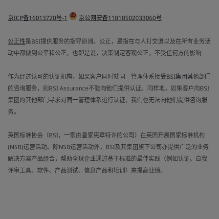
京ICP备16013720号-1
京公网安备11010502033060号
公正性
是BSI提供服务的指导原则。公正，是指在与人打交道以及在所有业务活
动中都做到公平和公正。也即是说，决策制定客观公正，不受任何方的影响
作为经过认可的认证机构，如果客户同时就同一管理体系接受BSI集团其他部门
的咨询服务，则BSI Assurance不能向他们提供认证。同样地，如果客户向BSI
集团的其他部门寻求对同一管理体系进行认证，我们也无法向他们提供咨询服
务。
英国标准协会（BSI，一家由皇家宪章特许的公司）在英国开展国家标准机构
(NSB)运营活动。除NSB运营活动外，BSI及其集团旗下公司亦提供广泛的业务
解决方案产品组合，帮助全球企业通过基于标准的最佳实践（例如认证、自我
评审工具、软件、产品测试、信息产品和培训）来提高业绩。