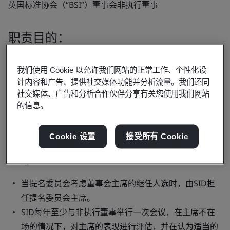
英国标准协会（“BSI”）董事会非执行董事
职责目的：
英国《公司治理准则》要求董事会任命一名独立非执行董事
我们使用 Cookie 以允许我们网站的正常工作、个性化设
担任高级独立董事（“SID”）。除董事任命书所述非执行董
计内容和广告、提供社交媒体功能并分析流量。我们还同
事的一般职责外，高级独立董事还需履行以下职责。
社交媒体、广告和分析合作伙伴分享有关您使用我们网站
的信息。
职责：
Cookie 设置
接受所有 Cookie
主席
当提名委员会考虑董事会主席的继任人选时，由SID担
任提名委员会主席。
SID每年至少与非执行董事举行一次会议，在主席不在
场的情况下，对主席的表现进行评估，并在认为适当的