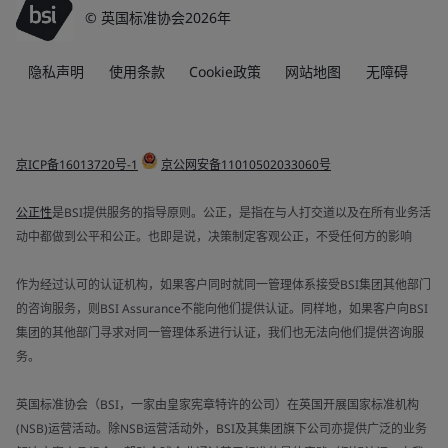
© 英国标准协会2026年
隐私声明
使用条款
Cookie政策
网站地图
无障碍
京ICP备16013720号-1
京公网安备11010502033060号
公正性
是BSI提供服务的指导原则。公正，是指在与人打交道以及在所有业务活
动中都做到公平和公正。也即是说，决策制定客观公正，不受任何方的影响
作为经过认可的认证机构，如果客户同时就同一管理体系接受BSI集团其他部门
的咨询服务，则BSI Assurance不能向他们提供认证。同样地，如果客户向BSI
集团的其他部门寻求对同一管理体系进行认证，我们也无法向他们提供咨询服
务。
英国标准协会（BSI，一家由皇家宪章特许的公司）在英国开展国家标准机构
(NSB)运营活动。除NSB运营活动外，BSI及其集团旗下公司亦提供广泛的业务