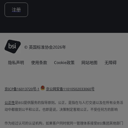
注册
© 英国标准协会2026年
隐私声明
使用条款
Cookie政策
网站地图
无障碍
京ICP备16013720号-1
京公网安备11010502033060号
公正性
是BSI提供服务的指导原则。公正，是指在与人打交道以及在所有业务活
动中都做到公平和公正。也即是说，决策制定客观公正，不受任何方的影响
作为经过认可的认证机构，如果客户同时就同一管理体系接受BSI集团其他部门