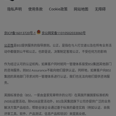
隐私声明
使用条款
Cookie政策
网站地图
无障碍
京ICP备16013720号-1
京公网安备11010502033060号
公正性
是BSI提供服务的指导原则。公正，是指在与人打交道以及在所有业务活
动中都做到公平和公正。也即是说，决策制定客观公正，不受任何方的影响
作为经过认可的认证机构，如果客户同时就同一管理体系接受BSI集团其他部门
的咨询服务，则BSI Assurance不能向他们提供认证。同样地，如果客户向BSI
集团的其他部门寻求对同一管理体系进行认证，我们也无法向他们提供咨询服
务。
英国标准协会（BSI，一家由皇家宪章特许的公司）在英国开展国家标准机构
(NSB)运营活动。除NSB运营活动外，BSI及其集团旗下公司亦提供广泛的业务
解决方案产品组合，帮助全球企业通过基于标准的最佳实践（例如认证、自我
评审工具、软件、产品测试、信息产品和培训）来提高业绩。