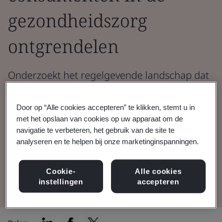
gezondheidszorg
ontgrendelen
Onderzoekt het regelgevende landschap dat
de toepassing van wearables voor
consumenten in de gezondheidszorg
Door op “Alle cookies accepteren” te klikken, stemt u in
met het opslaan van cookies op uw apparaat om de
vormgeeft, met een focus op
navigatie te verbeteren, het gebruik van de site te
hartgezondheid.
analyseren en te helpen bij onze marketinginspanningen.
Lees het whitepaper
Cookie-
Alle cookies
instellingen
accepteren