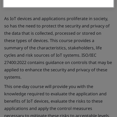
As IoT devices and applications proliferate in society,
so has the need to protect the security and privacy of
the data that is collected, processed or stored on
these types of devices. This course provides a
summary of the characteristics, stakeholders, life
cycles and risk sources of IoT systems. ISO/IEC
27400:2022 contains guidance on controls that may be
applied to enhance the security and privacy of these
systems.
This one-day course will provide you with the
knowledge required to evaluate the application and
benefits of IoT devices, evaluate the risks to these
applications and apply the control measures
necessary to mitigate these risks to acceptable levels.