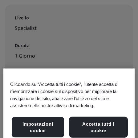
Livello
Specialist
Durata
1 Giorno
Disponibile per la prenotazione:
Cliccando su “Accetta tutti i cookie”, l'utente accetta di
memorizzare i cookie sul dispositivo per migliorare la
Da remoto
navigazione del sito, analizzare l'utilizzo del sito e
assistere nelle nostre attività di marketing.
Date, prezzi e iscrizioni
Impostazioni
Accetta tutti i
cookie
cookie