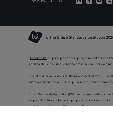
© The British Standards Institution 202
L’
imparzialità
è il principio che disciplina la modalità in cui B
significa che le decisioni vengono prese senza il coinvolgimen
In qualità di organismo di certificazione accreditato, BSI Ass
entità appartenente a BSI Group. Parimenti, non offriamo cons
British Standards Institution (BSI, una società costituita co
gruppo, BSI offre anche un ampio portafoglio di soluzioni azien
sugli standard (come certificazione, self-assessment, softwar