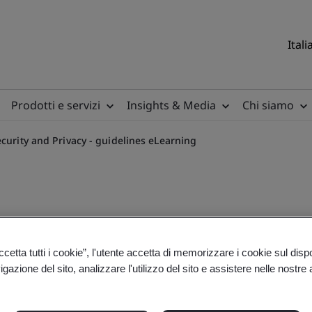
Itali
Prodotti e servizi
Insights & Media
Chi siamo
curity and Privacy - guidelines eLearning
Cyber & IoT Security and Pr
etta tutti i cookie”, l'utente accetta di memorizzare i cookie sul disp
gazione del sito, analizzare l'utilizzo del sito e assistere nelle nostre at