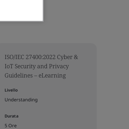
ISO/IEC 27400:2022 Cyber &
IoT Security and Privacy
Guidelines – eLearning
Livello
Understanding
Durata
5 Ore