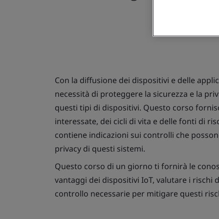
Con la diffusione dei dispositivi e delle appli
necessità di proteggere la sicurezza e la priv
questi tipi di dispositivi. Questo corso fornis
interessate, dei cicli di vita e delle fonti di
contiene indicazioni sui controlli che posson
privacy di questi sistemi.
Questo corso di un giorno ti fornirà le conos
vantaggi dei dispositivi IoT, valutare i rischi
controllo necessarie per mitigare questi rischi 