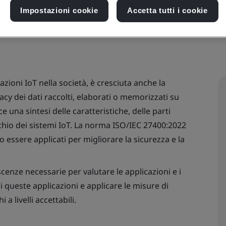
Impostazioni cookie
Accetta tutti i cookie
cazioni IoT nella società, è cresciuta anche la
acy dei dati raccolti, elaborati o memorizzati su
ce una sintesi delle caratteristiche, delle parti
 rischio dei sistemi IoT. La norma ISO/IEC 27400:2022
o essere applicati per migliorare la sicurezza e la
cenze necessarie per valutare le applicazioni e i
 di queste applicazioni e applicare le misure di
a livelli accettabili.