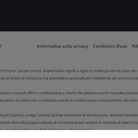
6
Informativa sulla privacy
Condizioni d’uso
Pol
SI fornisce i propri servizi. Imparzialità significa agire in modo giusto ed equo nei r
to di fattori di influenza che potrebbero pregiudicare l'obiettività del processo d
urance non può offrire certificazione a clienti che abbiano anche ricevuto consule
ulenza ai clienti che ci chiedono anche la certificazione relativamente allo stes
n Royal Charter), svolge l'attività di Ente Nazionale di Normazione, National Stand
dali oltre alla propria attività di normazione per aiutare le aziende di tutto il mo
e, test di prodotto, prodotti informativi e formazione).