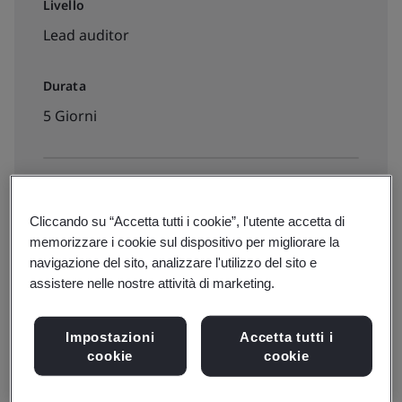
Livello
Lead auditor
Durata
5 Giorni
Disponibile per la prenotazione:
Cliccando su “Accetta tutti i cookie”, l'utente accetta di
Da remoto
memorizzare i cookie sul dispositivo per migliorare la
navigazione del sito, analizzare l'utilizzo del sito e
assistere nelle nostre attività di marketing.
€1700 + IVA
Impostazioni
Accetta tutti i
View dates and book now
cookie
cookie