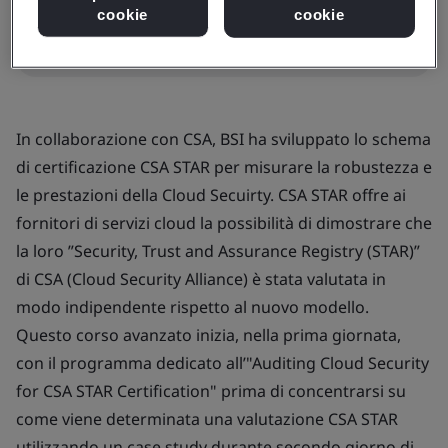
cookie
cookie
Richiedi offerta corso In-house
In collaborazione con CSA, BSI ha sviluppato lo schema
di certificazione CSA STAR per misurare la robustezza e
le prestazioni della Cloud Secuirty. CSA STAR offre ai
fornitori di servizi cloud la possibilità di dimostrare che
la loro ”Security, Trust and Assurance Registry (STAR)”
di CSA (Cloud Security Alliance) è stata valutata in
modo indipendente rispetto al nuovo modello.
Questo corso avanzato inizia, nella prima giornata,
con il programma dedicato all’"Auditing Cloud Security
for CSA STAR Certification" prima di concentrarsi su
come viene determinata una valutazione CSA STAR
utilizzando un case study durante secondo giorno di