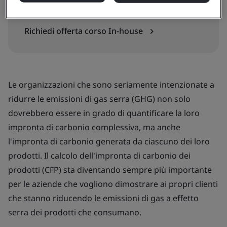
In-house
Richiedi offerta corso In-house
Le organizzazioni che sono seriamente intenzionate a
ridurre le emissioni di gas serra (GHG) non solo
dovrebbero essere in grado di quantificare la loro
impronta di carbonio complessiva, ma anche
l'impronta di carbonio generata da ciascuno dei loro
prodotti. Il calcolo dell'impronta di carbonio dei
prodotti (CFP) sta diventando sempre più importante
per le aziende che vogliono dimostrare ai propri clienti
che stanno riducendo le emissioni di gas a effetto
serra dei prodotti che consumano.