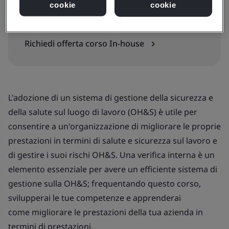
cookie
cookie
In-house
Richiedi offerta corso In-house
L'adozione di un sistema di gestione della sicurezza e
della salute sul luogo di lavoro (OH&S) è utile per
consentire a un'organizzazione di migliorare le proprie
prestazioni in termini di salute e sicurezza sul lavoro e
di gestire i suoi rischi OH&S. Una verifica interna è un
elemento essenziale per avere un efficiente sistema di
gestione sulla OH&S; frequentando questo corso,
svilupperai le tue competenze e apprenderai
come migliorare le prestazioni della tua azienda in
termini di prestazioni.