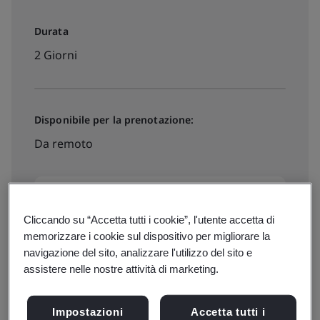
Durata
2 Giorni
Disponibile per la prenotazione:
Da remoto
€690 + IVA
Cliccando su “Accetta tutti i cookie”, l'utente accetta di
memorizzare i cookie sul dispositivo per migliorare la
Date, prezzi e iscrizioni
navigazione del sito, analizzare l'utilizzo del sito e
assistere nelle nostre attività di marketing.
Impostazioni
Accetta tutti i
Disponibile per preventivo: