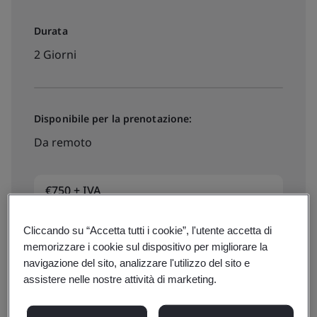
Durata
2 Giorni
Disponibile per la prenotazione:
Da remoto
€750 + IVA
Cliccando su “Accetta tutti i cookie”, l'utente accetta di
Date, prezzi e iscrizioni
memorizzare i cookie sul dispositivo per migliorare la
navigazione del sito, analizzare l'utilizzo del sito e
assistere nelle nostre attività di marketing.
Disponibile per preventivo: