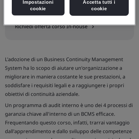
Impostazioni
Accetta tutti i
In-house
cookie
cookie
Richiedi offerta corso In-house
L'adozione di un Business Continuity Management
System ha lo scopo di aiutare un'organizzazione a
migliorare in maniera costante le sue prestazioni, a
soddisfare i requisiti legali e a raggiungere i propri
obiettivi di continuità aziendale.
Un programma di audit interno è uno dei 4 processi di
garanzia chiave all'interno di un BCMS efficace.
Frequentando questo corso, infatti, trarrai vantaggio
dall'apprendimento e dallo sviluppo delle competenze