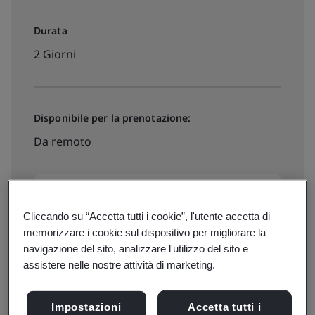
Durata
2 Giorni
Disponibile per la prenotazione:
Da remoto
€750 + IVA
Cliccando su “Accetta tutti i cookie”, l'utente accetta di
memorizzare i cookie sul dispositivo per migliorare la
Date, prezzi e iscrizioni
navigazione del sito, analizzare l'utilizzo del sito e
assistere nelle nostre attività di marketing.
Impostazioni
Accetta tutti i
Disponibile per preventivo: