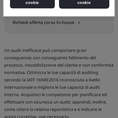
cookie
cookie
In-house
Richiedi offerta corso In-house
Un audit inefficace può comportare gravi
conseguenze; con conseguente fallimento del
processo, insoddisfazione del cliente e non conformità
normativa. Ottimizza le tue capacità di auditing
secondo la IATF 16949:2016 riconosciuta a livello
internazionale e migliora le tue capacità di audit
interno. Acquisisci le competenze per pianificare ed
effettuare con sicurezza un audit; apprendi, inoltre,
come stilare la relativa reportistica e e indicare le
azioni correttive, ove necessario.