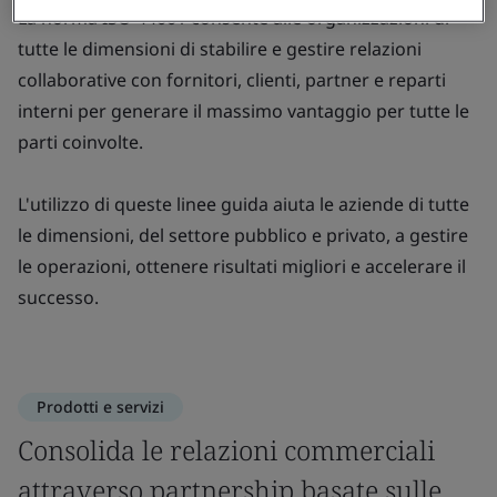
La norma ISO 44001 consente alle organizzazioni di
tutte le dimensioni di stabilire e gestire relazioni
collaborative con fornitori, clienti, partner e reparti
interni per generare il massimo vantaggio per tutte le
parti coinvolte.
L'utilizzo di queste linee guida aiuta le aziende di tutte
le dimensioni, del settore pubblico e privato, a gestire
le operazioni, ottenere risultati migliori e accelerare il
successo.
Prodotti e servizi
Consolida le relazioni commerciali
attraverso partnership basate sulle