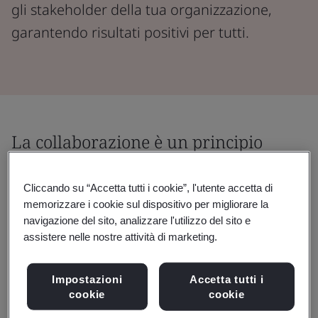
gli stakeholder della tua organizzazione,
garantendo risultati positivi per tutti.
La collaborazione è un principio
fondamentale per la crescita,
l'efficienza e il progresso aziendale.
Cliccando su “Accetta tutti i cookie”, l'utente accetta di
memorizzare i cookie sul dispositivo per migliorare la
navigazione del sito, analizzare l'utilizzo del sito e
Crea e rafforza partnership di fiducia
assistere nelle nostre attività di marketing.
fornendo alla tua azienda gli strumenti e le
strategie necessarie per una collaborazione
Impostazioni
Accetta tutti i
basata sulle best practice.
cookie
cookie