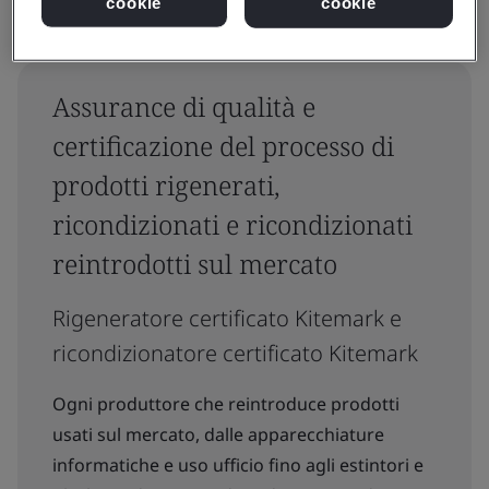
cookie
cookie
Assurance di qualità e
certificazione del processo di
prodotti rigenerati,
ricondizionati e ricondizionati
reintrodotti sul mercato
Rigeneratore certificato Kitemark e
ricondizionatore certificato Kitemark
Ogni produttore che reintroduce prodotti
usati sul mercato, dalle apparecchiature
informatiche e uso ufficio fino agli estintori e