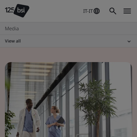
IT-IT
Media
View all