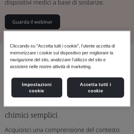
dispositivi medici a base di sostanze.
Guarda il webinar
Cliccando su “Accetta tutti i cookie”, l'utente accetta di
memorizzare i cookie sul dispositivo per migliorare la
Condividi:
navigazione del sito, analizzare l'utilizzo del sito e
assistere nelle nostre attività di marketing.
La Norma 21 stabilisce che la
Impostazioni
Accetta tutti i
cookie
cookie
modalità d'azione principale
avviene tramite mezzi fisici o
chimici semplici
Acquisisci una comprensione del contesto