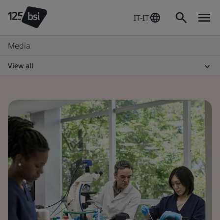
IT-IT
Media
View all