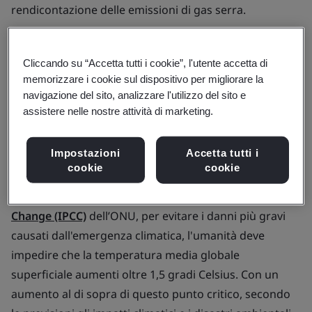
rendicontazione delle emissioni di gas serra.
Se questi, insieme a molti altri fattori trainanti legati al
clima, possono risultare difficili da comprendere, è
Cliccando su “Accetta tutti i cookie”, l'utente accetta di
possibile adottare alcuni semplici passaggi per
memorizzare i cookie sul dispositivo per migliorare la
navigazione del sito, analizzare l'utilizzo del sito e
identificare e ridurre le emissioni della tua
assistere nelle nostre attività di marketing.
organizzazione.
Impostazioni
Accetta tutti i
Perché è importante?
cookie
cookie
Secondo l’
Intergovernmental Panel on Climate
Change (IPCC)
dell’ONU, per evitare i danni più gravi
causati dall'emergenza climatica, l'umanità deve
impedire che la temperatura media globale
superficiale aumenti oltre 1,5 gradi Celsius. Con un
aumento al di sopra di questo punto critico, secondo