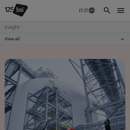
IT-IT
Insight
View all