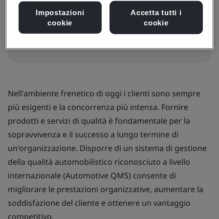
In-house
Impostazioni
Accetta tutti i
cookie
cookie
Richiedi offerta corso In-house
Nell'ambiente frenetico di oggi i clienti sono sempre
più esigenti e la concorrenza più intensa. Fornire
prodotti e servizi di qualità è fondamentale per la
sopravvivenza e il successo a lungo termine di
un'organizzazione. Disporre di un sistema di gestione
della qualità automobilistico riconosciuto a livello
internazionale (Automotive QMS) consente di
migliorare le prestazioni organizzative, aumentare la
soddisfazione del cliente e ottenere un vantaggio
competitivo.