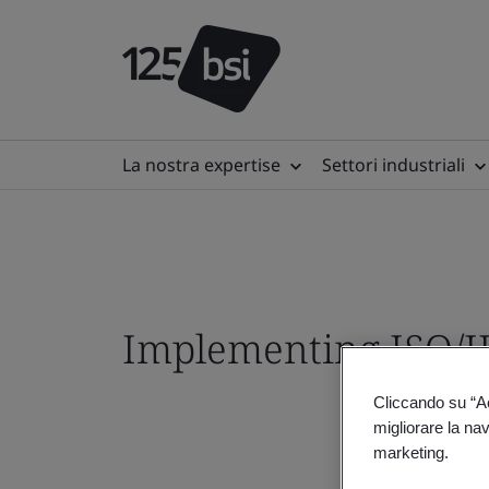
La nostra expertise
Settori industriali
Implementing ISO/I
Cliccando su “Acc
migliorare la navi
marketing.