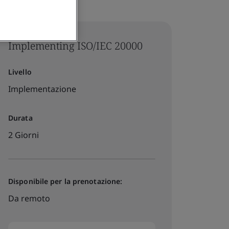
Implementing ISO/IEC 20000
Livello
Implementazione
Durata
2 Giorni
Disponibile per la prenotazione:
Da remoto