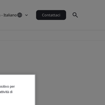
a - Italiano
Contattaci
ositivo per
tività di