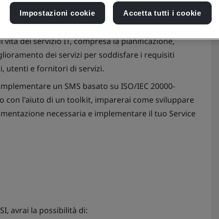
Impostazioni cookie
Accetta tutti i cookie
to a livello internazionale per il Sistema di Gestione
i vita del servizio IT, compresa la pianificazione,
lioramento dei servizi per soddisfare i requisiti
 utenti e fornitori di servizi.
implementare un SMS basato su ISO/IEC 20000-
 con l'aiuto di un toolkit, imparerai come sviluppare
umentazione necessaria e implementare il tuo Service
avrai la possibilità di: