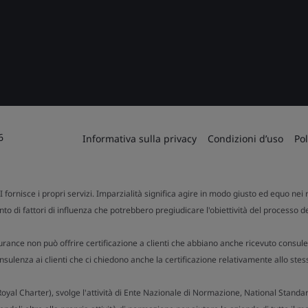
6
Informativa sulla privacy
Condizioni d’uso
Pol
SI fornisce i propri servizi. Imparzialità significa agire in modo giusto ed equo nei r
to di fattori di influenza che potrebbero pregiudicare l'obiettività del processo d
urance non può offrire certificazione a clienti che abbiano anche ricevuto consule
ulenza ai clienti che ci chiedono anche la certificazione relativamente allo stes
n Royal Charter), svolge l'attività di Ente Nazionale di Normazione, National Stand