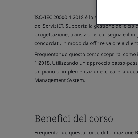
ISO/IEC 20000-1:2018 è lo standard riconosciu
dei Servizi IT. Supporta la gestione del ciclo d
progettazione, transizione, consegna e il mig
concordati, in modo da offrire valore a clienti,
Frequentando questo corso scoprirai come 
1:2018. Utilizzando un approccio passo-passo
un piano di implementazione, creare la doc
Management System.
Benefici del corso
Frequentando questo corso di formazione BSI, 