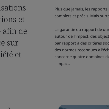
isations
Plus que jamais, les rapports s
complets et précis. Mais surtou
ions et
 afin de
La garantie du rapport de du
autour de l'impact, des objec
ce sur
par rapport à des critères s
des normes reconnues à l'éch
iété et
concerne quatre domaines clés :
l'impact.