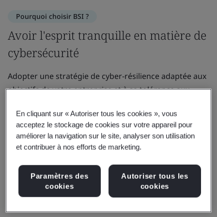
Pourquoi choisir BSI ?
Avoir l'esprit tranquille en matière de
cybersécurité
Adopter une stratégie de cyber-résilience adaptée aux
objectifs de votre entreprise et à sa tolérance aux
risques permet de renforcer la confiance et de
En cliquant sur « Autoriser tous les cookies », vous
favoriser sa transformation.
acceptez le stockage de cookies sur votre appareil pour
améliorer la navigation sur le site, analyser son utilisation
Nous sommes à la pointe de la cybersécurité, qu'il
et contribuer à nos efforts de marketing.
s'agisse d'élaborer des normes internationales ou de
former les experts du domaine.
Paramètres des
Autoriser tous les
cookies
cookies
Nous contacter