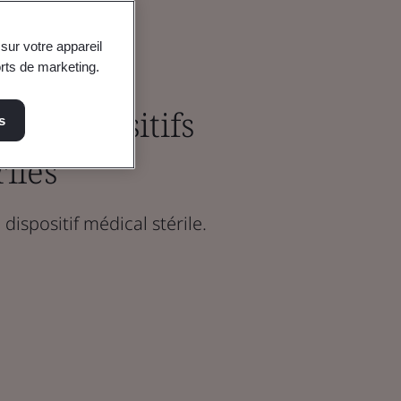
sur votre appareil
orts de marketing.
et dispositifs
s
iles
ispositif médical stérile.