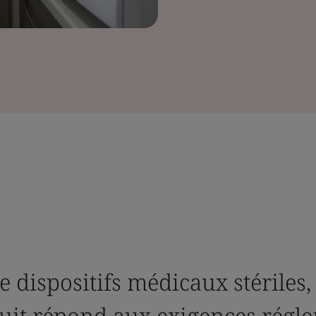
e dispositifs médicaux stériles
uit répond aux exigences régle