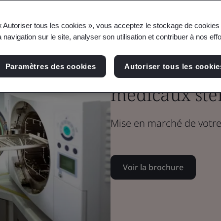
« Autoriser tous les cookies », vous acceptez le stockage de cookies 
Dispositifs médicaux
 navigation sur le site, analyser son utilisation et contribuer à nos eff
Équipe technique
Microbiologie 
Paramètres des cookies
Autoriser tous les cookie
médicaux stér
Mise en marché de votre d
Voir la brochure