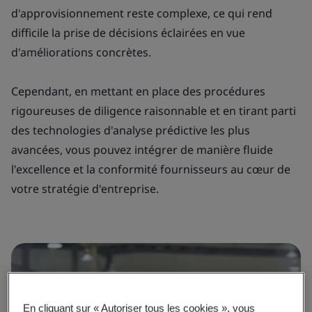
d'approvisionnement reste complexe, ce qui rend
difficile la prise de décisions éclairées en vue
d'améliorations concrètes.
Cependant, en mettant en place des procédures
rigoureuses de diligence raisonnable et en tirant parti
des technologies d'analyse prédictive les plus
avancées, vous pouvez intégrer de manière fluide
l'excellence et la conformité fournisseurs au cœur de
votre stratégie d'entreprise.
En cliquant sur « Autoriser tous les cookies », vous