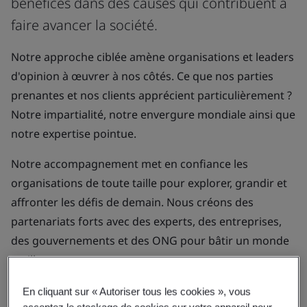
bénéfices dans des causes qui contribuent à
faire avancer la société.
Notre approche ciblée amène organisations et leaders
d'opinion à œuvrer à nos côtés. Ce que nos parties
prenantes et nos clients apprécient particulièrement ?
Notre impartialité, notre envergure mondiale ainsi que
notre expertise pointue.
Notre accompagnement met en confiance les
organisations de toute taille pour explorer, grandir et
affronter les défis de demain. Nous créons des
partenariats forts avec des experts, des entreprises,
des gouvernements et des ONG pour bâtir un monde
meilleur.
En cliquant sur « Autoriser tous les cookies », vous