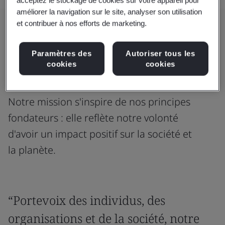
acceptez le stockage de cookies sur votre appareil pour
améliorer la navigation sur le site, analyser son utilisation
et contribuer à nos efforts de marketing.
Notre mission
Paramètres des
Autoriser tous les
Œuvrer en faveur d'un monde
cookies
cookies
équitable et durable
Notre mission s'inspire de nos principes
fondateurs : elle reflète notre volonté
d'avoir un impact positif sur la société et
la planète.
“Portevoix des individus, des
organisations et de la société, notre