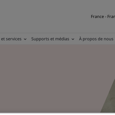
France - Fra
 et services
Supports et médias
À propos de nous