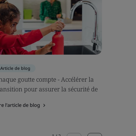
Article de blog
Article d
haque goutte compte - Accélérer la
L'avenir
ransition pour assurer la sécurité de
puissanc
re l'article de blog
Lire l'arti
1
/
2