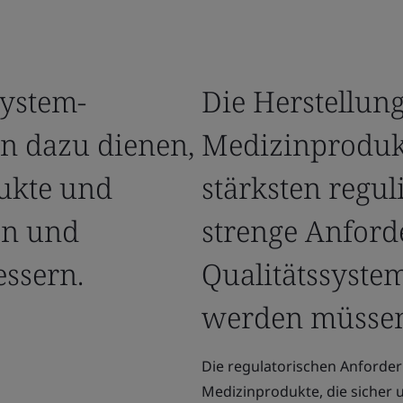
ystem-
Die Herstellun
en dazu dienen,
Medizinprodukt
dukte und
stärksten regul
en und
strenge Anfor
essern.
Qualitätssyste
werden müssen
Die regulatorischen Anforderu
Medizinprodukte, die sicher