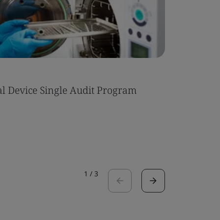
Nachrich
l Device Single Audit Program
Aktuelle
13485 in
Nachricht
1
/
3