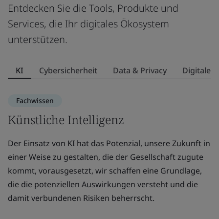
Entdecken Sie die Tools, Produkte und
Services, die Ihr digitales Ökosystem
unterstützen.
KI
Cybersicherheit
Data & Privacy
Digitale L
Fachwissen
Künstliche Intelligenz
C
Der Einsatz von KI hat das Potenzial, unsere Zukunft in
Ma
einer Weise zu gestalten, die der Gesellschaft zugute
In
kommt, vorausgesetzt, wir schaffen eine Grundlage,
Ih
die die potenziellen Auswirkungen versteht und die
damit verbundenen Risiken beherrscht.
W