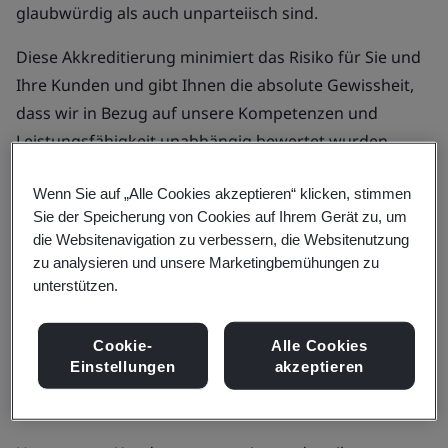
glaubwürdig als auch unparteiisch sind.
Diese Akkreditierung minimiert das Risiko für Sie und
Ihre Kunden und gibt Ihnen die absolute Gewissheit,
dass wir in Bezug auf unsere Kompetenzen und
Leistungsfähigkeit unabhängig bewertet wurden.
Wenn Sie auf „Alle Cookies akzeptieren“ klicken, stimmen
Akkreditierungen der BSI Group
Sie der Speicherung von Cookies auf Ihrem Gerät zu, um
die Websitenavigation zu verbessern, die Websitenutzung
Wir gehören zu den angesehensten und
zu analysieren und unsere Marketingbemühungen zu
renommiertesten Managementsystem-
unterstützen.
Zertifizierungsstellen der Welt und sind von rund 20
lokalen und internationalen Stellen akkreditiert,
Cookie-
Alle Cookies
darunter:
Einstellungen
akzeptieren
Accredia (italienische Akkreditierungsstelle)