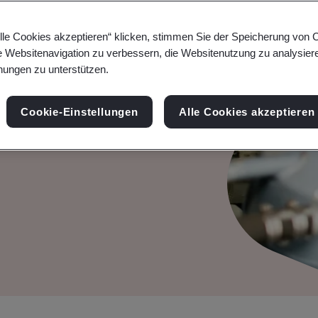
lle Cookies akzeptieren“ klicken, stimmen Sie der Speicherung von 
nt
e Websitenavigation zu verbessern, die Websitenutzung zu analysier
ungen zu unterstützen.
Wettbewerbsvorteil und
Cookie-Einstellungen
Alle Cookies akzeptieren
res Unternehmens mit
gementlösungen.