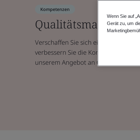
Kompetenzen
Wenn Sie auf „A
Qualitätsmanageme
Gerät zu, um di
Marketingbemüh
Verschaffen Sie sich einen starken 
verbessern Sie die Kompetenzen Ih
unserem Angebot an Qualitätsmana