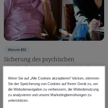
Warum BSI
Sicherung des psychischen
Wohlbefindens Ihrer Belegschaft
Wenn Sie auf „Alle Cookies akzeptieren“ klicken, stimmen
Wir arbeiten mit Ihnen zusammen, um die
Sie der Speicherung von Cookies auf Ihrem Gerät zu, um
psychologischen Bedürfnisse Ihrer Mitarbeiter zu
die Websitenavigation zu verbessern, die Websitenutzung
erfüllen.
zu analysieren und unsere Marketingbemühungen zu
unterstützen.
Proaktive Risikomanagementprozesse ermöglichen es