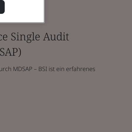
e Single Audit
SAP)
rch MDSAP – BSI ist ein erfahrenes
.