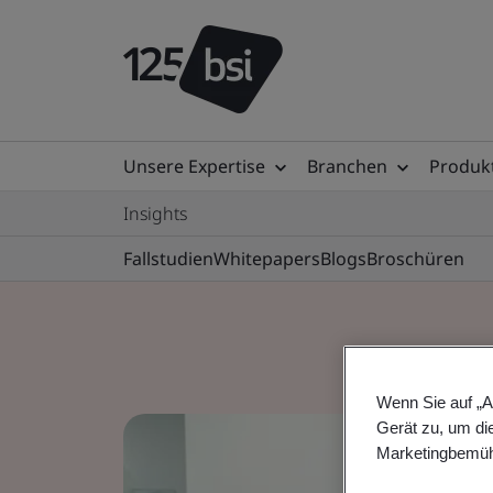
Unsere Expertise
Branchen
Produkt
Insights
Fallstudien
Whitepapers
Blogs
Broschüren
Wenn Sie auf „A
Gerät zu, um di
Marketingbemüh