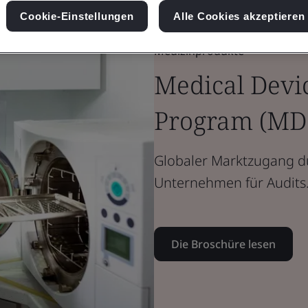
Cookie-Einstellungen
Alle Cookies akzeptieren
Broschüre
Medizinprodukte
Medical Devic
Program (MD
Globaler Marktzugang du
Unternehmen für Audits
Die Broschüre lesen