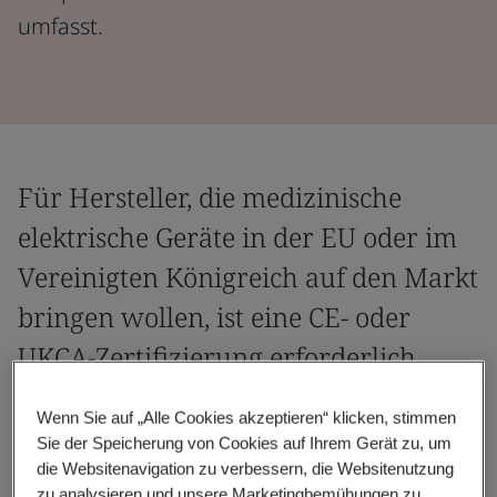
umfasst.
Für Hersteller, die medizinische
elektrische Geräte in der EU oder im
Vereinigten Königreich auf den Markt
bringen wollen, ist eine CE- oder
UKCA-Zertifizierung erforderlich.
Compliance mit den Normen auf dem neuesten
Wenn Sie auf „Alle Cookies akzeptieren“ klicken, stimmen
Sie der Speicherung von Cookies auf Ihrem Gerät zu, um
Stand der Technik ist der bevorzugte Weg, um die
die Websitenavigation zu verbessern, die Websitenutzung
Compliance mit den geltenden allgemeinen
zu analysieren und unsere Marketingbemühungen zu