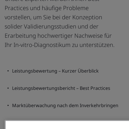
Practices und häufige Probleme
vorstellen, um Sie bei der Konzeption
solider Validierungsstudien und der
Erarbeitung hochwertiger Nachweise für
Ihr In-vitro-Diagnostikum zu unterstützen.
Leistungsbewertung – Kurzer Überblick
Leistungsbewertungsbericht – Best Practices
Marktüberwachung nach dem Inverkehrbringen
PMPF – Sein oder Nichtsein?