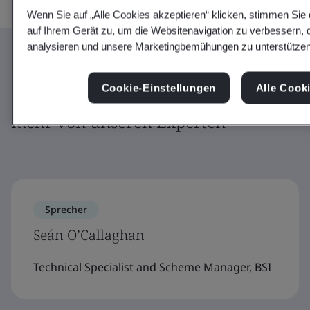
Wenn Sie auf „Alle Cookies akzeptieren“ klicken, stimmen Si
auf Ihrem Gerät zu, um die Websitenavigation zu verbessern,
analysieren und unsere Marketingbemühungen zu unterstützen
Referenten
Cookie-Einstellungen
Alle Cook
Erfahren Sie in diesem Webinar
mehr von unseren Experten
Sprecher
Seán O’Callaghan
Technical Specialist and Scheme Manager, BSI